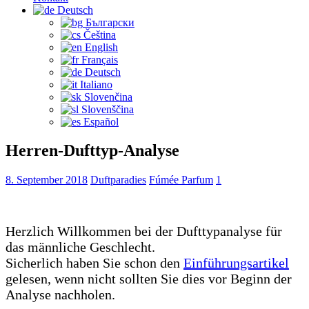
Deutsch
Български
Čeština‎
English
Français
Deutsch
Italiano
Slovenčina
Slovenščina
Español
Herren-Dufttyp-Analyse
8. September 2018
Duftparadies
Fúmée Parfum
1
Herzlich Willkommen bei der Dufttypanalyse für
das männliche Geschlecht.
Sicherlich haben Sie schon den
Einführungsartikel
gelesen, wenn nicht sollten Sie dies vor Beginn der
Analyse nachholen.