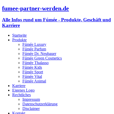
fumee-partner-werden.de
Alle Infos rund um Fúmée - Produkte, Geschäft und
Karriere
Startseite
Produkte
Fúmée Luxury
Fúmée Parfum
Fúmée Dr. Neubauer
Fúmée Green Cosmetics
Fúmée Thalasso
Fúmée Kids
Fúmée Sport
Fúmée Vital
Fúmée Animal
Karriere
Eigenes Logo
Rechtliches
Impressum
Datenschutzerklärung
Disclaimer
Kontakt