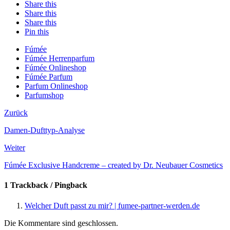
Share this
Share this
Share this
Pin this
Fúmée
Fúmée Herrenparfum
Fúmée Onlineshop
Fúmée Parfum
Parfum Onlineshop
Parfumshop
Zurück
Damen-Dufttyp-Analyse
Weiter
Fúmée Exclusive Handcreme – created by Dr. Neubauer Cosmetics
1 Trackback / Pingback
Welcher Duft passt zu mir? | fumee-partner-werden.de
Die Kommentare sind geschlossen.