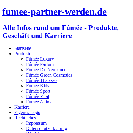
fumee-partner-werden.de
Alle Infos rund um Fúmée - Produkte,
Geschäft und Karriere
Startseite
Produkte
Fúmée Luxury
Fúmée Parfum
Fúmée Dr. Neubauer
Fúmée Green Cosmetics
Fúmée Thalasso
Fúmée Kids
Fúmée Sport
Fúmée Vital
Fúmée Animal
Karriere
Eigenes Logo
Rechtliches
Impressum
Datenschutzerklärung