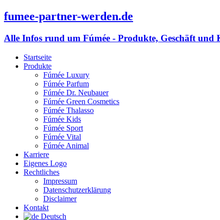
fumee-partner-werden.de
Alle Infos rund um Fúmée - Produkte, Geschäft und 
Startseite
Produkte
Fúmée Luxury
Fúmée Parfum
Fúmée Dr. Neubauer
Fúmée Green Cosmetics
Fúmée Thalasso
Fúmée Kids
Fúmée Sport
Fúmée Vital
Fúmée Animal
Karriere
Eigenes Logo
Rechtliches
Impressum
Datenschutzerklärung
Disclaimer
Kontakt
Deutsch