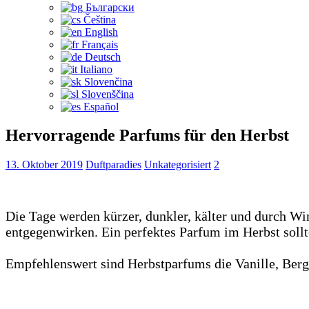
Български
Čeština‎
English
Français
Deutsch
Italiano
Slovenčina
Slovenščina
Español
Hervorragende Parfums für den Herbst
13. Oktober 2019
Duftparadies
Unkategorisiert
2
Die Tage werden kürzer, dunkler, kälter und durch W
entgegenwirken. Ein perfektes Parfum im Herbst soll
Empfehlenswert sind Herbstparfums die Vanille, Berg