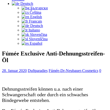
Deutsch
Български
Čeština‎
English
Français
Deutsch
Italiano
Slovenčina
Slovenščina
Español
Fúmée Exclusive Anti-Dehnungsstreifen-
Öl
28. Januar 2020
Duftparadies
Fúmée-Dr-Neubauer-Cosmetics
0
Dehnungsstreifen können u.a. nach einer
Schwangerschaft oder durch ein schwaches
Bindegewebe entstehen.