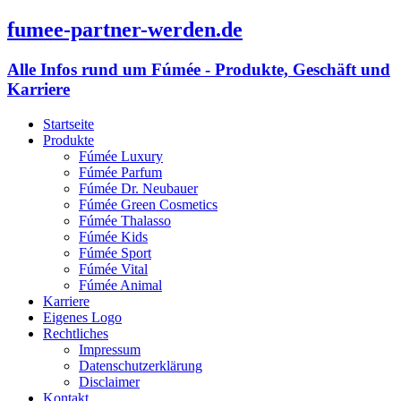
fumee-partner-werden.de
Alle Infos rund um Fúmée - Produkte, Geschäft und
Karriere
Startseite
Produkte
Fúmée Luxury
Fúmée Parfum
Fúmée Dr. Neubauer
Fúmée Green Cosmetics
Fúmée Thalasso
Fúmée Kids
Fúmée Sport
Fúmée Vital
Fúmée Animal
Karriere
Eigenes Logo
Rechtliches
Impressum
Datenschutzerklärung
Disclaimer
Kontakt