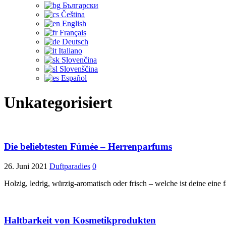
Български
Čeština‎
English
Français
Deutsch
Italiano
Slovenčina
Slovenščina
Español
Unkategorisiert
Die beliebtesten Fúmée – Herrenparfums
26. Juni 2021
Duftparadies
0
Holzig, ledrig, würzig-aromatisch oder frisch – welche ist deine ei
Haltbarkeit von Kosmetikprodukten