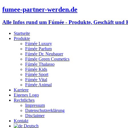
fumee-partner-werden.de
Alle Infos rund um Fúmée - Produkte, Geschäft und 
Startseite
Produkte
Fúmée Luxury
Fúmée Parfum
Fúmée Dr. Neubauer
Fúmée Green Cosmetics
Fúmée Thalasso
Fúmée Kids
Fúmée Sport
Fúmée Vital
Fúmée Animal
Karriere
Eigenes Logo
Rechtliches
Impressum
Datenschutzerklärung
Disclaimer
Kontakt
Deutsch