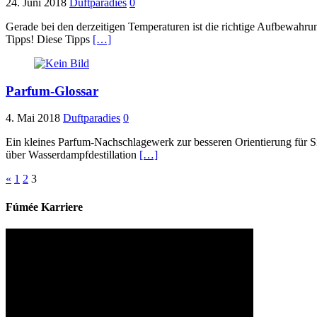
24. Juni 2018
Duftparadies
0
Gerade bei den derzeitigen Temperaturen ist die richtige Aufbewahr
Tipps! Diese Tipps
[…]
Parfum-Glossar
4. Mai 2018
Duftparadies
0
Ein kleines Parfum-Nachschlagewerk zur besseren Orientierung für 
über Wasserdampfdestillation
[…]
Seitennummerierung
«
1
2
3
der
Fúmée Karriere
Beiträge