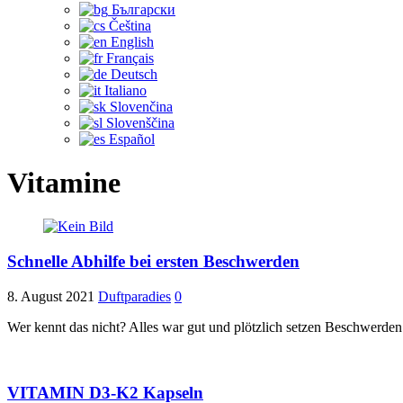
Български
Čeština‎
English
Français
Deutsch
Italiano
Slovenčina
Slovenščina
Español
Vitamine
Schnelle Abhilfe bei ersten Beschwerden
8. August 2021
Duftparadies
0
Wer kennt das nicht? Alles war gut und plötzlich setzen Beschwerden
VITAMIN D3-K2 Kapseln