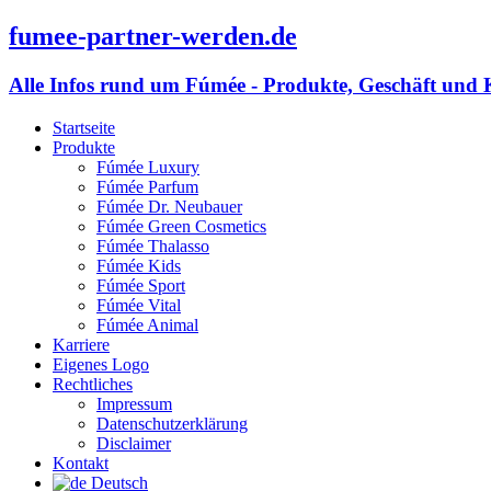
fumee-partner-werden.de
Alle Infos rund um Fúmée - Produkte, Geschäft und 
Startseite
Produkte
Fúmée Luxury
Fúmée Parfum
Fúmée Dr. Neubauer
Fúmée Green Cosmetics
Fúmée Thalasso
Fúmée Kids
Fúmée Sport
Fúmée Vital
Fúmée Animal
Karriere
Eigenes Logo
Rechtliches
Impressum
Datenschutzerklärung
Disclaimer
Kontakt
Deutsch