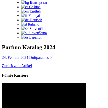
Български
Čeština‎
English
Français
Deutsch
Italiano
Slovenčina
Slovenščina
Español
Parfum Katalog 2024
24. Februar 2024
Duftparadies
0
Zurück zum Artikel
Fúmée Karriere