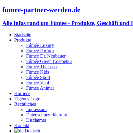
fumee-partner-werden.de
Alle Infos rund um Fúmée - Produkte, Geschäft und 
Startseite
Produkte
Fúmée Luxury
Fúmée Parfum
Fúmée Dr. Neubauer
Fúmée Green Cosmetics
Fúmée Thalasso
Fúmée Kids
Fúmée Sport
Fúmée Vital
Fúmée Animal
Karriere
Eigenes Logo
Rechtliches
Impressum
Datenschutzerklärung
Disclaimer
Kontakt
Deutsch