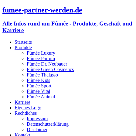
fumee-partner-werden.de
Alle Infos rund um Fúmée - Produkte, Geschäft und
Karriere
Startseite
Produkte
Fúmée Luxury
Fúmée Parfum
Fúmée Dr. Neubauer
Fúmée Green Cosmetics
Fúmée Thalasso
Fúmée Kids
Fúmée Sport
Fúmée Vital
Fúmée Animal
Karriere
Eigenes Logo
Rechtliches
Impressum
Datenschutzerklärung
Disclaimer
Kontakt