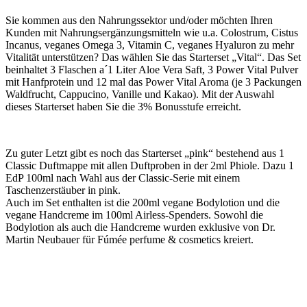
Sie kommen aus den Nahrungssektor und/oder möchten Ihren
Kunden mit Nahrungsergänzungsmitteln wie u.a. Colostrum, Cistus
Incanus, veganes Omega 3, Vitamin C, veganes Hyaluron zu mehr
Vitalität unterstützen? Das wählen Sie das Starterset „Vital“. Das Set
beinhaltet 3 Flaschen a´1 Liter Aloe Vera Saft, 3 Power Vital Pulver
mit Hanfprotein und 12 mal das Power Vital Aroma (je 3 Packungen
Waldfrucht, Cappucino, Vanille und Kakao). Mit der Auswahl
dieses Starterset haben Sie die 3% Bonusstufe erreicht.
Zu guter Letzt gibt es noch das Starterset „pink“ bestehend aus 1
Classic Duftmappe mit allen Duftproben in der 2ml Phiole. Dazu 1
EdP 100ml nach Wahl aus der Classic-Serie mit einem
Taschenzerstäuber in pink.
Auch im Set enthalten ist die 200ml vegane Bodylotion und die
vegane Handcreme im 100ml Airless-Spenders. Sowohl die
Bodylotion als auch die Handcreme wurden exklusive von Dr.
Martin Neubauer für Fúmée perfume & cosmetics kreiert.