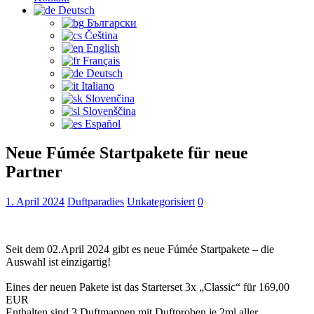
Deutsch
Български
Čeština‎
English
Français
Deutsch
Italiano
Slovenčina
Slovenščina
Español
Neue Fúmée Startpakete für neue
Partner
1. April 2024
Duftparadies
Unkategorisiert
0
Seit dem 02.April 2024 gibt es neue Fúmée Startpakete – die
Auswahl ist einzigartig!
Eines der neuen Pakete ist das Starterset 3x „Classic“ für 169,00
EUR
Enthalten sind 3 Duftmappen mit Duftproben je 2ml aller