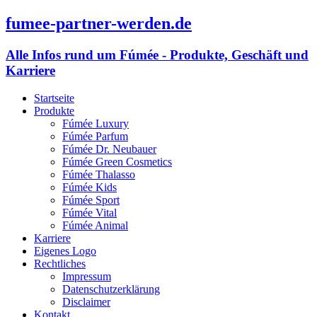
fumee-partner-werden.de
Alle Infos rund um Fúmée - Produkte, Geschäft und
Karriere
Startseite
Produkte
Fúmée Luxury
Fúmée Parfum
Fúmée Dr. Neubauer
Fúmée Green Cosmetics
Fúmée Thalasso
Fúmée Kids
Fúmée Sport
Fúmée Vital
Fúmée Animal
Karriere
Eigenes Logo
Rechtliches
Impressum
Datenschutzerklärung
Disclaimer
Kontakt