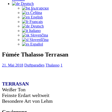
Deutsch
Български
Čeština‎
English
Français
Deutsch
Italiano
Slovenčina
Slovenščina
Español
Fúmée Thalasso Terrasan
21. Mai 2018
Duftparadies
Thalasso
1
TERRASAN
Weißer Ton
Feinste Erdart weltweit
Besondere Art von Lehm
Gewinnung