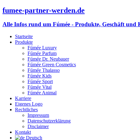
fumee-partner-werden.de
Alle Infos rund um Fúmée - Produkte, Geschäft und 
Startseite
Produkte
Fúmée Luxury
Fúmée Parfum
Fúmée Dr. Neubauer
Fúmée Green Cosmetics
Fúmée Thalasso
Fúmée Kids
Fúmée Sport
Fúmée Vital
Fúmée Animal
Karriere
Eigenes Logo
Rechtliches
Impressum
Datenschutzerklärung
Disclaimer
Kontakt
Deutsch