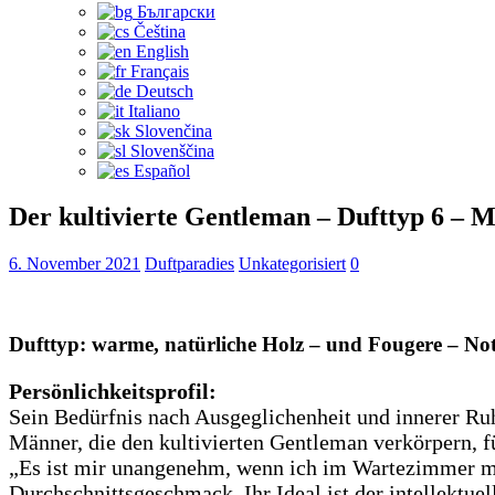
Български
Čeština‎
English
Français
Deutsch
Italiano
Slovenčina
Slovenščina
Español
Der kultivierte Gentleman – Dufttyp 6 – 
6. November 2021
Duftparadies
Unkategorisiert
0
Dufttyp: warme, natürliche Holz – und Fougere – No
Persönlichkeitsprofil:
Sein Bedürfnis nach Ausgeglichenheit und innerer Ruh
Männer, die den kultivierten Gentleman verkörpern, f
„Es ist mir unangenehm, wenn ich im Wartezimmer m
Durchschnittsgeschmack. Ihr Ideal ist der intellektuel