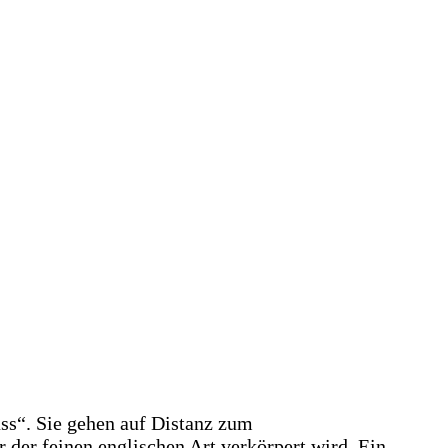
s“. Sie gehen auf Distanz zum
r der feinen englischen Art verkörpert wird. Ein