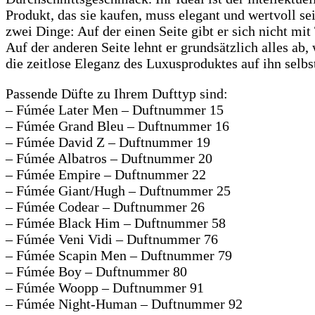
Produkt, das sie kaufen, muss elegant und wertvoll sein
zwei Dinge: Auf der einen Seite gibt er sich nicht mit
Auf der anderen Seite lehnt er grundsätzlich alles ab
die zeitlose Eleganz des Luxusproduktes auf ihn selbst
Passende Düfte zu Ihrem Dufttyp sind:
– Fúmée Later Men – Duftnummer 15
– Fúmée Grand Bleu – Duftnummer 16
– Fúmée David Z – Duftnummer 19
– Fúmée Albatros – Duftnummer 20
– Fúmée Empire – Duftnummer 22
– Fúmée Giant/Hugh – Duftnummer 25
– Fúmée Codear – Duftnummer 26
– Fúmée Black Him – Duftnummer 58
– Fúmée Veni Vidi – Duftnummer 76
– Fúmée Scapin Men – Duftnummer 79
– Fúmée Boy – Duftnummer 80
– Fúmée Woopp – Duftnummer 91
– Fúmée Night-Human – Duftnummer 92