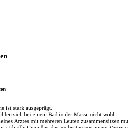
Men
ten
e ist stark ausgeprägt.
ühlen sich bei einem Bad in der Masse nicht wohl.
eines Arztes mit mehreren Leuten zusammensitzen mus
le, stilvolle Genießer, der am besten vor einem Vertrete