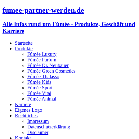
fumee-partner-werden.de
Alle Infos rund um Fúmée - Produkte, Geschäft und
Karriere
Startseite
Produkte
Fúmée Luxury
Fúmée Parfum
Fúmée Dr. Neubauer
Fúmée Green Cosmetics
Fúmée Thalasso
Fúmée Kids
Fúmée Sport
Fúmée Vital
Fúmée Animal
Karriere
Eigenes Logo
Rechtliches
Impressum
Datenschutzerklärung
Disclaimer
Kontakt