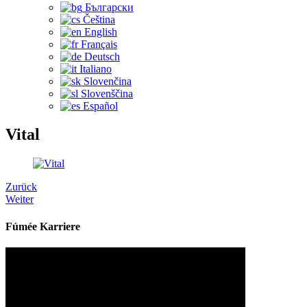
Български
Čeština‎
English
Français
Deutsch
Italiano
Slovenčina
Slovenščina
Español
Vital
Zurück
Weiter
Fúmée Karriere