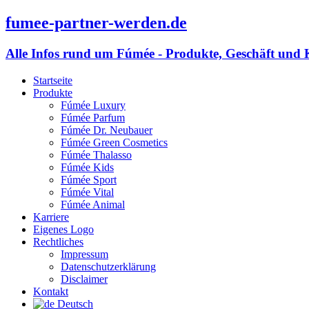
fumee-partner-werden.de
Alle Infos rund um Fúmée - Produkte, Geschäft und 
Startseite
Produkte
Fúmée Luxury
Fúmée Parfum
Fúmée Dr. Neubauer
Fúmée Green Cosmetics
Fúmée Thalasso
Fúmée Kids
Fúmée Sport
Fúmée Vital
Fúmée Animal
Karriere
Eigenes Logo
Rechtliches
Impressum
Datenschutzerklärung
Disclaimer
Kontakt
Deutsch