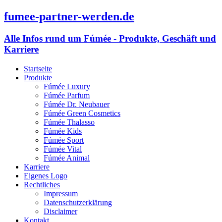
fumee-partner-werden.de
Alle Infos rund um Fúmée - Produkte, Geschäft und
Karriere
Startseite
Produkte
Fúmée Luxury
Fúmée Parfum
Fúmée Dr. Neubauer
Fúmée Green Cosmetics
Fúmée Thalasso
Fúmée Kids
Fúmée Sport
Fúmée Vital
Fúmée Animal
Karriere
Eigenes Logo
Rechtliches
Impressum
Datenschutzerklärung
Disclaimer
Kontakt