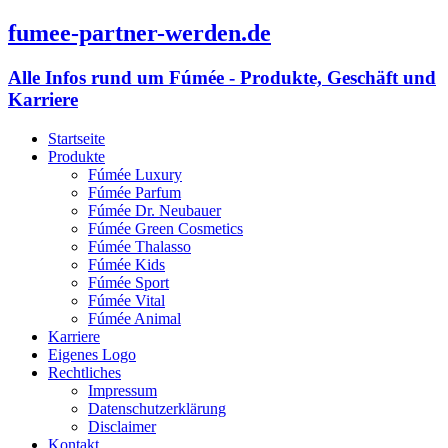
fumee-partner-werden.de
Alle Infos rund um Fúmée - Produkte, Geschäft und
Karriere
Startseite
Produkte
Fúmée Luxury
Fúmée Parfum
Fúmée Dr. Neubauer
Fúmée Green Cosmetics
Fúmée Thalasso
Fúmée Kids
Fúmée Sport
Fúmée Vital
Fúmée Animal
Karriere
Eigenes Logo
Rechtliches
Impressum
Datenschutzerklärung
Disclaimer
Kontakt