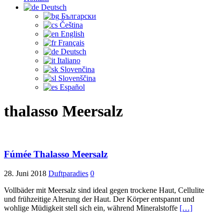
Deutsch
Български
Čeština‎
English
Français
Deutsch
Italiano
Slovenčina
Slovenščina
Español
thalasso Meersalz
Fúmée Thalasso Meersalz
28. Juni 2018
Duftparadies
0
Vollbäder mit Meersalz sind ideal gegen trockene Haut, Cellulite
und frühzeitige Alterung der Haut. Der Körper entspannt und
wohlige Müdigkeit stell sich ein, während Mineralstoffe
[…]