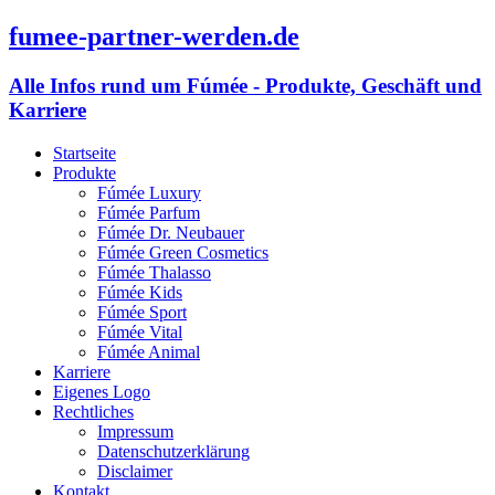
fumee-partner-werden.de
Alle Infos rund um Fúmée - Produkte, Geschäft und
Karriere
Startseite
Produkte
Fúmée Luxury
Fúmée Parfum
Fúmée Dr. Neubauer
Fúmée Green Cosmetics
Fúmée Thalasso
Fúmée Kids
Fúmée Sport
Fúmée Vital
Fúmée Animal
Karriere
Eigenes Logo
Rechtliches
Impressum
Datenschutzerklärung
Disclaimer
Kontakt