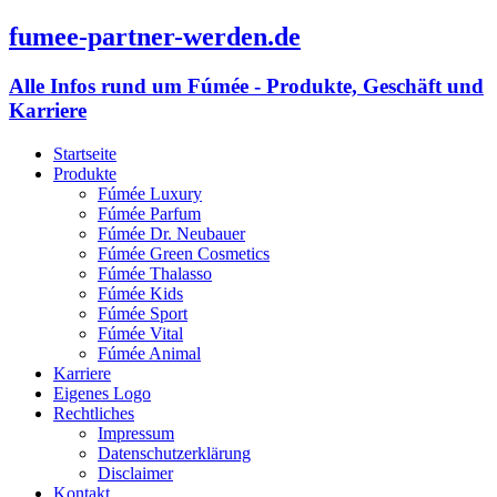
fumee-partner-werden.de
Alle Infos rund um Fúmée - Produkte, Geschäft und
Karriere
Startseite
Produkte
Fúmée Luxury
Fúmée Parfum
Fúmée Dr. Neubauer
Fúmée Green Cosmetics
Fúmée Thalasso
Fúmée Kids
Fúmée Sport
Fúmée Vital
Fúmée Animal
Karriere
Eigenes Logo
Rechtliches
Impressum
Datenschutzerklärung
Disclaimer
Kontakt