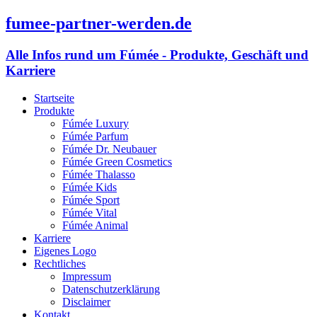
fumee-partner-werden.de
Alle Infos rund um Fúmée - Produkte, Geschäft und
Karriere
Startseite
Produkte
Fúmée Luxury
Fúmée Parfum
Fúmée Dr. Neubauer
Fúmée Green Cosmetics
Fúmée Thalasso
Fúmée Kids
Fúmée Sport
Fúmée Vital
Fúmée Animal
Karriere
Eigenes Logo
Rechtliches
Impressum
Datenschutzerklärung
Disclaimer
Kontakt