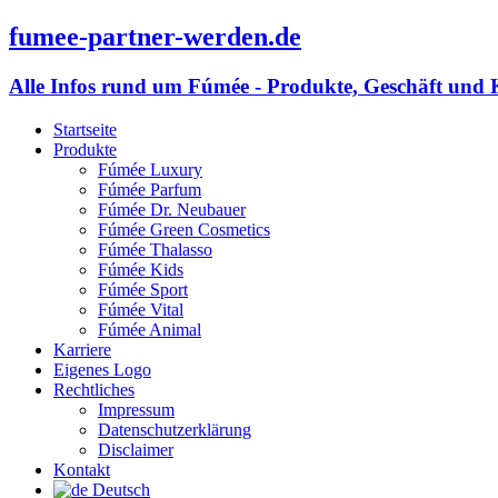
fumee-partner-werden.de
Alle Infos rund um Fúmée - Produkte, Geschäft und 
Startseite
Produkte
Fúmée Luxury
Fúmée Parfum
Fúmée Dr. Neubauer
Fúmée Green Cosmetics
Fúmée Thalasso
Fúmée Kids
Fúmée Sport
Fúmée Vital
Fúmée Animal
Karriere
Eigenes Logo
Rechtliches
Impressum
Datenschutzerklärung
Disclaimer
Kontakt
Deutsch