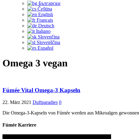
Български
Čeština‎
English
Français
Deutsch
Italiano
Slovenčina
Slovenščina
Español
Omega 3 vegan
Fúmée Vital Omega-3 Kapseln
22. März 2021
Duftparadies
0
Die Omega-3-Kapseln von Fúmée werden aus Mikroalgen gewonnen, d
Fúmée Karriere