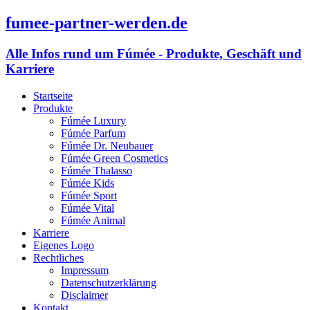
fumee-partner-werden.de
Alle Infos rund um Fúmée - Produkte, Geschäft und
Karriere
Startseite
Produkte
Fúmée Luxury
Fúmée Parfum
Fúmée Dr. Neubauer
Fúmée Green Cosmetics
Fúmée Thalasso
Fúmée Kids
Fúmée Sport
Fúmée Vital
Fúmée Animal
Karriere
Eigenes Logo
Rechtliches
Impressum
Datenschutzerklärung
Disclaimer
Kontakt