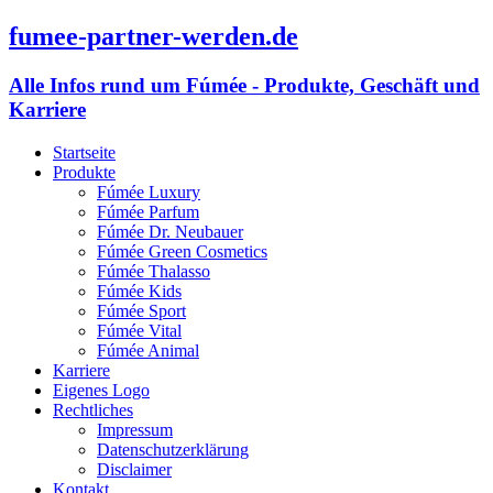
fumee-partner-werden.de
Alle Infos rund um Fúmée - Produkte, Geschäft und
Karriere
Startseite
Produkte
Fúmée Luxury
Fúmée Parfum
Fúmée Dr. Neubauer
Fúmée Green Cosmetics
Fúmée Thalasso
Fúmée Kids
Fúmée Sport
Fúmée Vital
Fúmée Animal
Karriere
Eigenes Logo
Rechtliches
Impressum
Datenschutzerklärung
Disclaimer
Kontakt