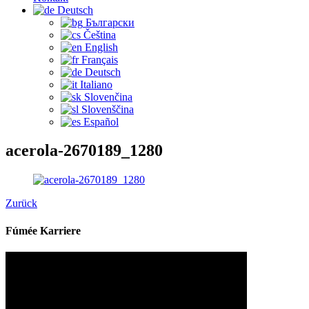
Deutsch
Български
Čeština‎
English
Français
Deutsch
Italiano
Slovenčina
Slovenščina
Español
acerola-2670189_1280
Zurück
Fúmée Karriere