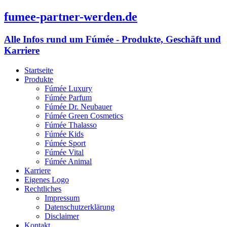
fumee-partner-werden.de
Alle Infos rund um Fúmée - Produkte, Geschäft und
Karriere
Startseite
Produkte
Fúmée Luxury
Fúmée Parfum
Fúmée Dr. Neubauer
Fúmée Green Cosmetics
Fúmée Thalasso
Fúmée Kids
Fúmée Sport
Fúmée Vital
Fúmée Animal
Karriere
Eigenes Logo
Rechtliches
Impressum
Datenschutzerklärung
Disclaimer
Kontakt