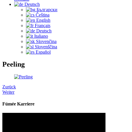
Deutsch
Български
Čeština‎
English
Français
Deutsch
Italiano
Slovenčina
Slovenščina
Español
Peeling
Zurück
Weiter
Fúmée Karriere