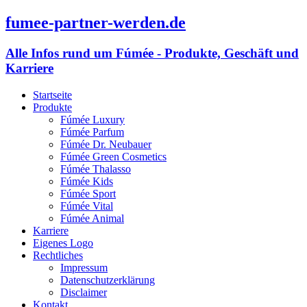
fumee-partner-werden.de
Alle Infos rund um Fúmée - Produkte, Geschäft und
Karriere
Startseite
Produkte
Fúmée Luxury
Fúmée Parfum
Fúmée Dr. Neubauer
Fúmée Green Cosmetics
Fúmée Thalasso
Fúmée Kids
Fúmée Sport
Fúmée Vital
Fúmée Animal
Karriere
Eigenes Logo
Rechtliches
Impressum
Datenschutzerklärung
Disclaimer
Kontakt