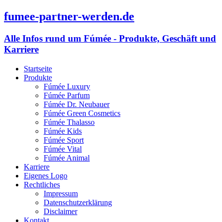
fumee-partner-werden.de
Alle Infos rund um Fúmée - Produkte, Geschäft und
Karriere
Startseite
Produkte
Fúmée Luxury
Fúmée Parfum
Fúmée Dr. Neubauer
Fúmée Green Cosmetics
Fúmée Thalasso
Fúmée Kids
Fúmée Sport
Fúmée Vital
Fúmée Animal
Karriere
Eigenes Logo
Rechtliches
Impressum
Datenschutzerklärung
Disclaimer
Kontakt