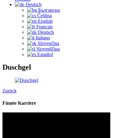
Deutsch
Български
Čeština‎
English
Français
Deutsch
Italiano
Slovenčina
Slovenščina
Español
Duschgel
Zurück
Fúmée Karriere