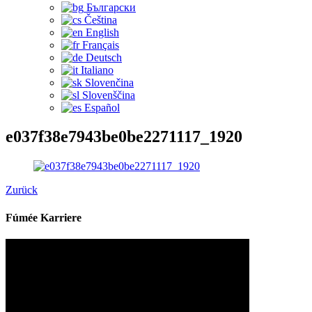
Български
Čeština‎
English
Français
Deutsch
Italiano
Slovenčina
Slovenščina
Español
e037f38e7943be0be2271117_1920
Zurück
Fúmée Karriere