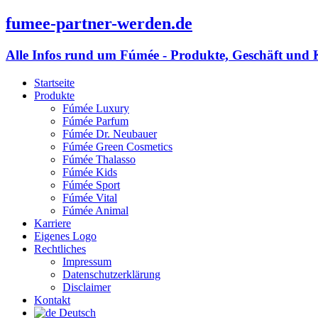
fumee-partner-werden.de
Alle Infos rund um Fúmée - Produkte, Geschäft und 
Startseite
Produkte
Fúmée Luxury
Fúmée Parfum
Fúmée Dr. Neubauer
Fúmée Green Cosmetics
Fúmée Thalasso
Fúmée Kids
Fúmée Sport
Fúmée Vital
Fúmée Animal
Karriere
Eigenes Logo
Rechtliches
Impressum
Datenschutzerklärung
Disclaimer
Kontakt
Deutsch