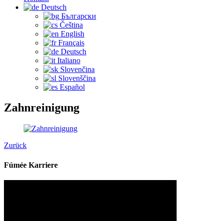
Deutsch
Български
Čeština‎
English
Français
Deutsch
Italiano
Slovenčina
Slovenščina
Español
Zahnreinigung
Zurück
Fúmée Karriere