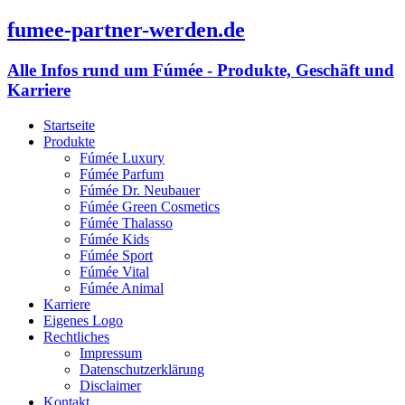
fumee-partner-werden.de
Alle Infos rund um Fúmée - Produkte, Geschäft und
Karriere
Startseite
Produkte
Fúmée Luxury
Fúmée Parfum
Fúmée Dr. Neubauer
Fúmée Green Cosmetics
Fúmée Thalasso
Fúmée Kids
Fúmée Sport
Fúmée Vital
Fúmée Animal
Karriere
Eigenes Logo
Rechtliches
Impressum
Datenschutzerklärung
Disclaimer
Kontakt