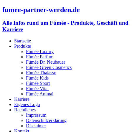
fumee-partner-werden.de
Alle Infos rund um Fúmée - Produkte, Geschäft und
Karriere
Startseite
Produkte
Fúmée Luxury
Fúmée Parfum
Fúmée Dr. Neubauer
Fúmée Green Cosmetics
Fúmée Thalasso
Fúmée Kids
Fúmée Sport
Fúmée Vital
Fúmée Animal
Karriere
Eigenes Logo
Rechtliches
Impressum
Datenschutzerklärung
Disclaimer
Kontakt