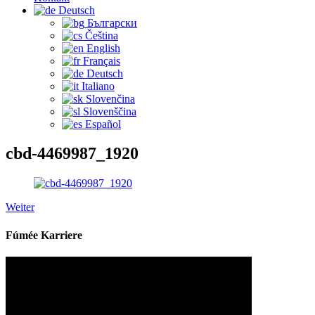
Deutsch
Български
Čeština‎
English
Français
Deutsch
Italiano
Slovenčina
Slovenščina
Español
cbd-4469987_1920
Weiter
Fúmée Karriere