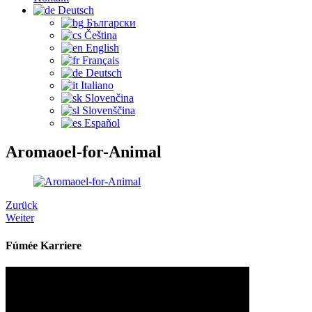
Deutsch
Български
Čeština‎
English
Français
Deutsch
Italiano
Slovenčina
Slovenščina
Español
Aromaoel-for-Animal
Zurück
Weiter
Fúmée Karriere