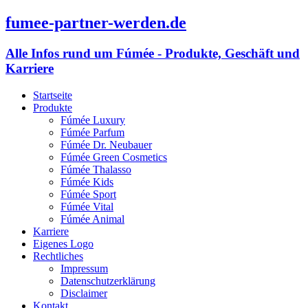
fumee-partner-werden.de
Alle Infos rund um Fúmée - Produkte, Geschäft und
Karriere
Startseite
Produkte
Fúmée Luxury
Fúmée Parfum
Fúmée Dr. Neubauer
Fúmée Green Cosmetics
Fúmée Thalasso
Fúmée Kids
Fúmée Sport
Fúmée Vital
Fúmée Animal
Karriere
Eigenes Logo
Rechtliches
Impressum
Datenschutzerklärung
Disclaimer
Kontakt