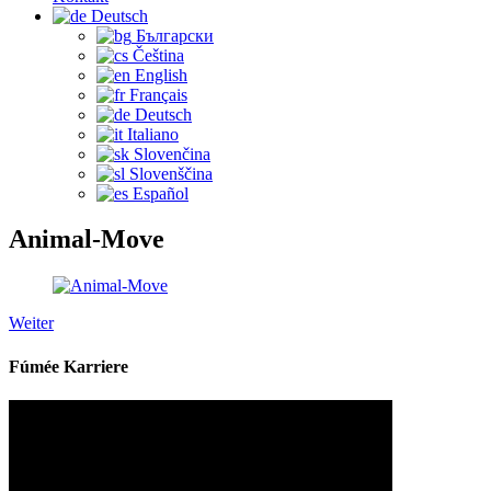
Deutsch
Български
Čeština‎
English
Français
Deutsch
Italiano
Slovenčina
Slovenščina
Español
Animal-Move
Weiter
Fúmée Karriere