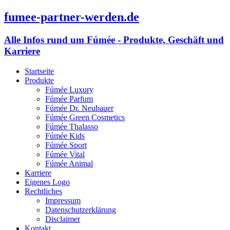
fumee-partner-werden.de
Alle Infos rund um Fúmée - Produkte, Geschäft und
Karriere
Startseite
Produkte
Fúmée Luxury
Fúmée Parfum
Fúmée Dr. Neubauer
Fúmée Green Cosmetics
Fúmée Thalasso
Fúmée Kids
Fúmée Sport
Fúmée Vital
Fúmée Animal
Karriere
Eigenes Logo
Rechtliches
Impressum
Datenschutzerklärung
Disclaimer
Kontakt