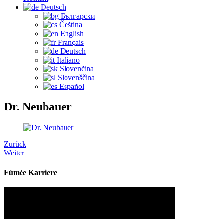
Deutsch
Български
Čeština‎
English
Français
Deutsch
Italiano
Slovenčina
Slovenščina
Español
Dr. Neubauer
Zurück
Weiter
Fúmée Karriere