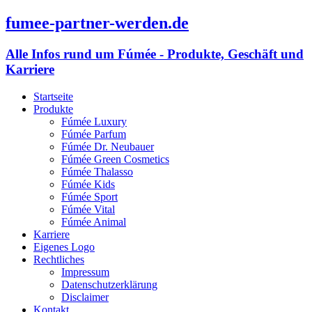
fumee-partner-werden.de
Alle Infos rund um Fúmée - Produkte, Geschäft und
Karriere
Startseite
Produkte
Fúmée Luxury
Fúmée Parfum
Fúmée Dr. Neubauer
Fúmée Green Cosmetics
Fúmée Thalasso
Fúmée Kids
Fúmée Sport
Fúmée Vital
Fúmée Animal
Karriere
Eigenes Logo
Rechtliches
Impressum
Datenschutzerklärung
Disclaimer
Kontakt